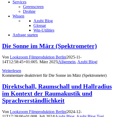
Services
Greenscreen
Drohne
Wissen
Azubi Blog
Glossar
Win-Utilities
Anfrage starten
Die Sonne im März (Spektrometer)
Von
Lookzoom Filmproduktion Berlin
|
2025-11-
14T12:58:45+01:00
5. März 2025
|
Allgemein
,
Azubi Blog
|
Weiterlesen
Kommentare deaktiviert
für Die Sonne im März (Spektrometer)
Direktschall, Raumschall und Hallradius
im Kontext der Raumakustik und
Sprachverständlichkeit
Von
Lookzoom Filmproduktion Berlin
|
2024-12-
11T17:28:00+01:00
8. Juli 2024
|
Azubi Blog
,
Azubi Blog Ton
|