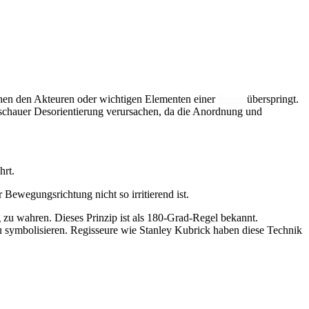
hen den Akteuren oder wichtigen Elementen einer
Szene
überspringt.
uschauer Desorientierung verursachen, da die Anordnung und
hrt.
Bewegungsrichtung nicht so irritierend ist.
 zu wahren. Dieses Prinzip ist als 180-Grad-Regel bekannt.
u symbolisieren. Regisseure wie Stanley Kubrick haben diese Technik
für
Der
Achsensprung