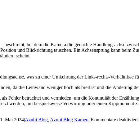
tt
beschreibt, bei dem die Kamera die gedachte Handlungsachse zwisc
re Position und Blickrichtung tauschen. Ein Achsensprung kann beim Z
rändern scheint.
dlungsachse, was zu einer Umkehrung der Links-rechts-Verhältnisse fü
nden, da die Leinwand weniger hoch als breit ist und die Änderung der 
ls Fehler betrachtet und vermieden, um die Kontinuität der Erzählung
gesetzt werden, um beispielsweise Verwirrung oder einen Kippmoment z
1. Mai 2024
|
Azubi Blog
,
Azubi Blog Kamera
|
Kommentare deaktiviert