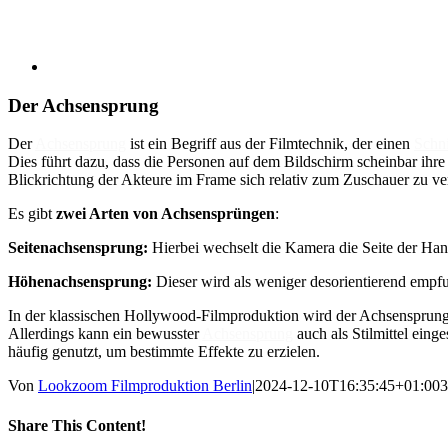
Der Achsensprung
Der
Achsensprung
ist ein Begriff aus der Filmtechnik, der einen
Schni
Dies führt dazu, dass die Personen auf dem Bildschirm scheinbar ih
Blickrichtung der Akteure im Frame sich relativ zum Zuschauer zu ve
Es gibt
zwei Arten von Achsensprüngen
:
Seitenachsensprung:
Hierbei wechselt die Kamera die Seite der Han
Höhenachsensprung:
Dieser wird als weniger desorientierend empfu
In der klassischen Hollywood-Filmproduktion wird der Achsensprung a
Allerdings kann ein bewusster
Achsensprung
auch als Stilmittel ein
häufig genutzt, um bestimmte Effekte zu erzielen.
Von
Lookzoom Filmproduktion Berlin
|
2024-12-10T16:35:45+01:00
3
Share This Content!