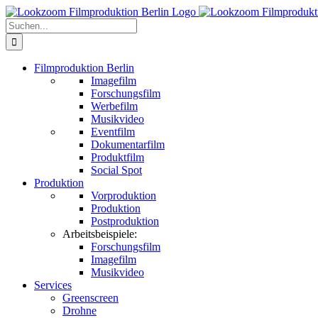
Zum
Inhalt
Suche
springen
nach:
Filmproduktion Berlin
Imagefilm
Forschungsfilm
Werbefilm
Musikvideo
Eventfilm
Dokumentarfilm
Produktfilm
Social Spot
Produktion
Vorproduktion
Produktion
Postproduktion
Arbeitsbeispiele:
Forschungsfilm
Imagefilm
Musikvideo
Services
Greenscreen
Drohne