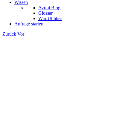
Wissen
Azubi Blog
Glossar
Win-Utilities
Anfrage starten
Zurück
Vor
Zeige
grösseres
Bild