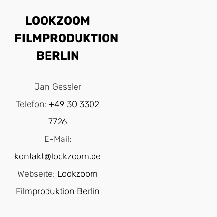
Sensorgröße
LOOKZOOM
FILMPRODUKTION
BERLIN
Jan Gessler
Telefon:
+49 30 3302
7726
E-Mail:
kontakt@lookzoom.de
Webseite:
Lookzoom
Filmproduktion Berlin