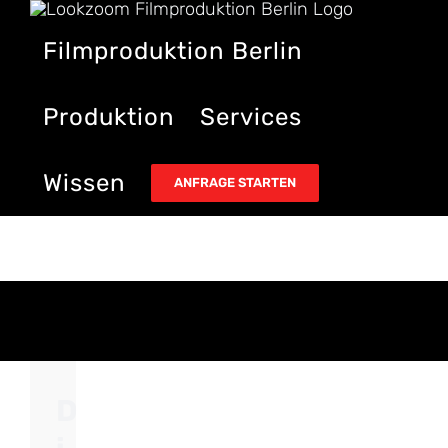
Zum
Filmproduktion Berlin
Inhalt
springen
Produktion
Services
Wissen
ANFRAGE STARTEN
D