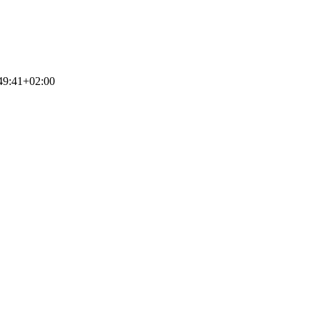
49:41+02:00
SCHAFTLICHER PORTRAITFILM – HE