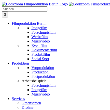
Zum
Inhalt
Suche
springen
nach:
Filmproduktion Berlin
Imagefilm
Forschungsfilm
Werbefilm
Musikvideo
Eventfilm
Dokumentarfilm
Produktfilm
Social Spot
Produktion
Vorproduktion
Produktion
Postproduktion
Arbeitsbeispiele:
Forschungsfilm
Imagefilm
Musikvideo
Services
Greenscreen
Drohne