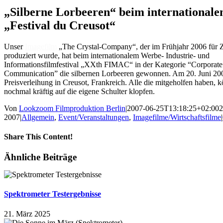
Bild
„Silberne Lorbeeren“ beim international
„Festival du Creusot“
Unser
Imagefilm
„The Crystal-Company“, der im Frühjahr 2006 für Z
produziert wurde, hat beim internationalem Werbe- Industrie- und
Informationsfilmfestival „XXth FIMAC“ in der Kategorie “Corporate
Communication” die silbernen Lorbeeren gewonnen. Am 20. Juni 20
Preisverleihung in Creusot, Frankreich. Alle die mitgeholfen haben, k
nochmal kräftig auf die eigene Schulter klopfen.
Von
Lookzoom Filmproduktion Berlin
|
2007-06-25T13:18:25+02:00
2
2007
|
Allgemein
,
Event/Veranstaltungen
,
Imagefilme/Wirtschaftsfilme
|
Share This Content!
Facebook
X
Reddit
LinkedIn
WhatsApp
Tumblr
Pinterest
Vk
Xing
E-
Ähnliche Beiträge
Mail
Spektrometer Testergebnisse
21. März 2025