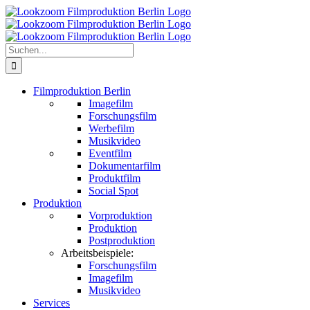
Zum
Inhalt
springen
Suche
nach:
Filmproduktion Berlin
Imagefilm
Forschungsfilm
Werbefilm
Musikvideo
Eventfilm
Dokumentarfilm
Produktfilm
Social Spot
Produktion
Vorproduktion
Produktion
Postproduktion
Arbeitsbeispiele:
Forschungsfilm
Imagefilm
Musikvideo
Services