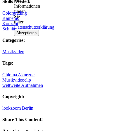
Mehr
Skills Needed:
Informationen
finden
Colorgrading
Sie
Kameras
unter
Konzept
Datenschutzerklärung
.
Schnitt
Akzeptieren
Categories:
Musikvideo
Tags:
Chioma Akuezue
Musikvideoclip
weltweite Aufnahmen
Copyright:
lookzoom Berlin
Share This Content!
Facebook
X
Reddit
LinkedIn
WhatsApp
Tumblr
Pinterest
Vk
Xing
E-