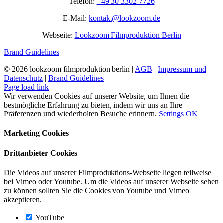
Telefon:
+49 30 3302 7726
E-Mail:
kontakt@lookzoom.de
Webseite:
Lookzoom Filmproduktion Berlin
Brand Guidelines
©
2026 lookzoom filmproduktion berlin |
AGB
|
Impressum und
Datenschutz
|
Brand Guidelines
Facebook
Vimeo
YouTube
Instagram
Page load link
Wir verwenden Cookies auf unserer Website, um Ihnen die
bestmögliche Erfahrung zu bieten, indem wir uns an Ihre
Präferenzen und wiederholten Besuche erinnern.
Settings
OK
Marketing Cookies
Drittanbieter Cookies
Die Videos auf unserer Filmproduktions-Webseite liegen teilweise
bei Vimeo oder Youtube. Um die Videos auf unserer Webseite sehen
zu können sollten Sie die Cookies von Youtube und Vimeo
akzeptieren.
YouTube