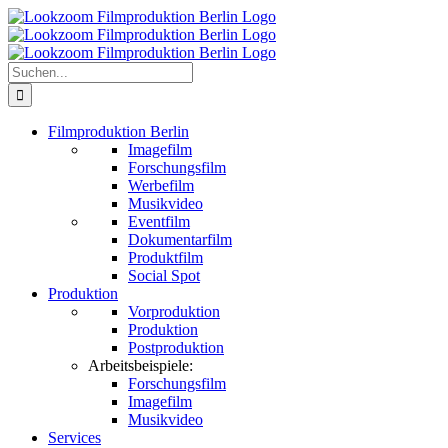
Zum
Inhalt
springen
Suche
nach:
Filmproduktion Berlin
Imagefilm
Forschungsfilm
Werbefilm
Musikvideo
Eventfilm
Dokumentarfilm
Produktfilm
Social Spot
Produktion
Vorproduktion
Produktion
Postproduktion
Arbeitsbeispiele:
Forschungsfilm
Imagefilm
Musikvideo
Services