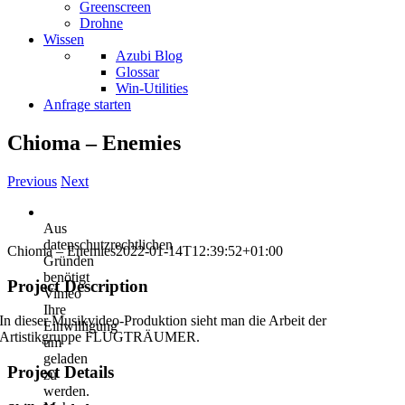
Greenscreen
Drohne
Wissen
Azubi Blog
Glossar
Win-Utilities
Anfrage starten
Chioma – Enemies
Previous
Next
Aus
datenschutzrechtlichen
Chioma – Enemies
2022-01-14T12:39:52+01:00
Gründen
benötigt
Project Description
Vimeo
Ihre
In dieser Musikvideo-Produktion sieht man die Arbeit der
Einwilligung
Artistikgruppe FLUGTRÄUMER.
um
geladen
Project Details
zu
werden.