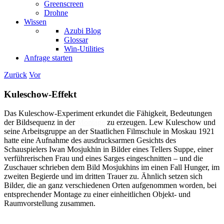
Greenscreen
Drohne
Wissen
Azubi Blog
Glossar
Win-Utilities
Anfrage starten
Zurück
Vor
Kuleschow-Effekt
Das Kuleschow-Experiment erkundet die Fähigkeit, Bedeutungen
der Bildsequenz in der
Montage
zu erzeugen. Lew Kuleschow und
seine Arbeitsgruppe an der Staatlichen Filmschule in Moskau 1921
hatte eine Aufnahme des ausdrucksarmen Gesichts des
Schauspielers Iwan Mosjukhin in Bilder eines Tellers Suppe, einer
verführerischen Frau und eines Sarges eingeschnitten – und die
Zuschauer schrieben dem Bild Mosjukhins im einen Fall Hunger, im
zweiten Begierde und im dritten Trauer zu. Ähnlich setzen sich
Bilder, die an ganz verschiedenen Orten aufgenommen worden, bei
entsprechender Montage zu einer einheitlichen Objekt- und
Raumvorstellung zusammen.