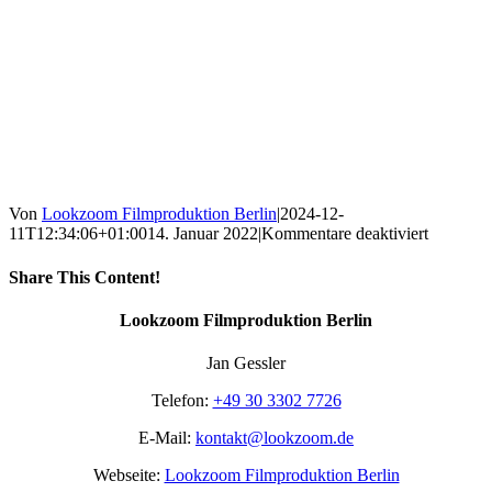
Von
Lookzoom Filmproduktion Berlin
|
2024-12-
für
11T12:34:06+01:00
14. Januar 2022
|
Kommentare deaktiviert
Kulesch
Effekt
Share This Content!
Facebook
X
Reddit
LinkedIn
WhatsApp
Tumblr
Pinterest
Vk
Xing
E-
Lookzoom Filmproduktion Berlin
Mail
Jan Gessler
Telefon:
+49 30 3302 7726
E-Mail:
kontakt@lookzoom.de
Webseite:
Lookzoom Filmproduktion Berlin