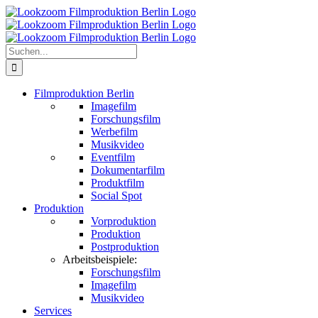
Zum
Inhalt
springen
Suche
nach:
Filmproduktion Berlin
Imagefilm
Forschungsfilm
Werbefilm
Musikvideo
Eventfilm
Dokumentarfilm
Produktfilm
Social Spot
Produktion
Vorproduktion
Produktion
Postproduktion
Arbeitsbeispiele:
Forschungsfilm
Imagefilm
Musikvideo
Services