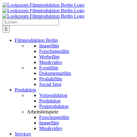
Zum
Inhalt
springen
Suche
nach:
Filmproduktion Berlin
Imagefilm
Forschungsfilm
Werbefilm
Musikvideo
Eventfilm
Dokumentarfilm
Produktfilm
Social Spot
Produktion
Vorproduktion
Produktion
Postproduktion
Arbeitsbeispiele:
Forschungsfilm
Imagefilm
Musikvideo
Services