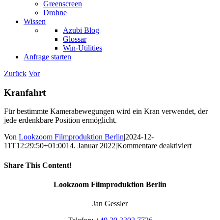
Greenscreen
Drohne
Wissen
Azubi Blog
Glossar
Win-Utilities
Anfrage starten
Zurück
Vor
Kranfahrt
Für bestimmte Kamerabewegungen wird ein Kran verwendet, der
jede erdenkbare Position ermöglicht.
Von
Lookzoom Filmproduktion Berlin
|
2024-12-
für
11T12:29:50+01:00
14. Januar 2022
|
Kommentare deaktiviert
Kranfahr
Share This Content!
Facebook
X
Reddit
LinkedIn
WhatsApp
Tumblr
Pinterest
Vk
Xing
E-
Lookzoom Filmproduktion Berlin
Mail
Jan Gessler