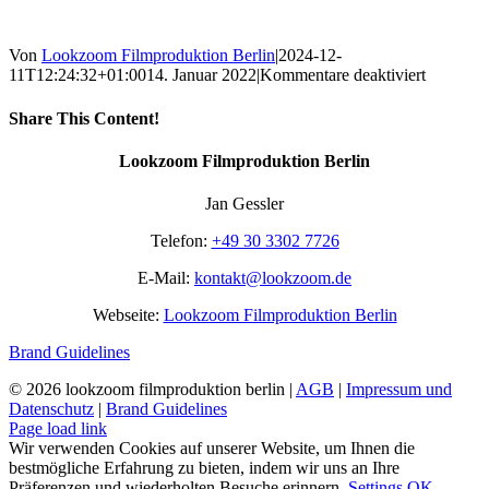
Von
Lookzoom Filmproduktion Berlin
|
2024-12-
für
11T12:24:32+01:00
14. Januar 2022
|
Kommentare deaktiviert
Gegensc
Share This Content!
Facebook
X
Reddit
LinkedIn
WhatsApp
Tumblr
Pinterest
Vk
Xing
E-
Lookzoom Filmproduktion Berlin
Mail
Jan Gessler
Telefon:
+49 30 3302 7726
E-Mail:
kontakt@lookzoom.de
Webseite:
Lookzoom Filmproduktion Berlin
Brand Guidelines
©
2026 lookzoom filmproduktion berlin |
AGB
|
Impressum und
Datenschutz
|
Brand Guidelines
Facebook
Vimeo
YouTube
Instagram
Page load link
Wir verwenden Cookies auf unserer Website, um Ihnen die
bestmögliche Erfahrung zu bieten, indem wir uns an Ihre
Präferenzen und wiederholten Besuche erinnern.
Settings
OK