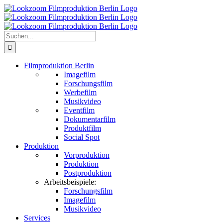
Zum
Inhalt
springen
Suche
nach:
Filmproduktion Berlin
Imagefilm
Forschungsfilm
Werbefilm
Musikvideo
Eventfilm
Dokumentarfilm
Produktfilm
Social Spot
Produktion
Vorproduktion
Produktion
Postproduktion
Arbeitsbeispiele:
Forschungsfilm
Imagefilm
Musikvideo
Services