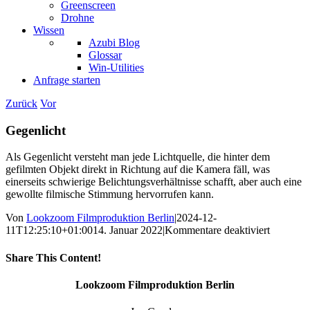
Greenscreen
Drohne
Wissen
Azubi Blog
Glossar
Win-Utilities
Anfrage starten
Zurück
Vor
Gegenlicht
Als Gegenlicht versteht man jede Lichtquelle, die hinter dem
gefilmten Objekt direkt in Richtung auf die Kamera fäll, was
einerseits schwierige Belichtungsverhältnisse schafft, aber auch eine
gewollte filmische Stimmung hervorrufen kann.
Von
Lookzoom Filmproduktion Berlin
|
2024-12-
für
11T12:25:10+01:00
14. Januar 2022
|
Kommentare deaktiviert
Gegenlic
Share This Content!
Facebook
X
Reddit
LinkedIn
WhatsApp
Tumblr
Pinterest
Vk
Xing
E-
Lookzoom Filmproduktion Berlin
Mail