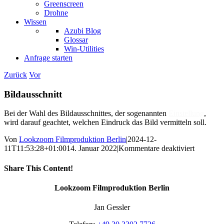
Greenscreen
Drohne
Wissen
Azubi Blog
Glossar
Win-Utilities
Anfrage starten
Zurück
Vor
Bildausschnitt
Bei der Wahl des Bildausschnittes, der sogenannten
Einstellung
,
wird darauf geachtet, welchen Eindruck das Bild vermitteln soll.
Von
Lookzoom Filmproduktion Berlin
|
2024-12-
für
11T11:53:28+01:00
14. Januar 2022
|
Kommentare deaktiviert
Bildaussc
Share This Content!
Facebook
X
Reddit
LinkedIn
WhatsApp
Tumblr
Pinterest
Vk
Xing
E-
Lookzoom Filmproduktion Berlin
Mail
Jan Gessler