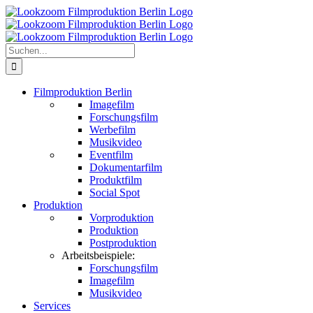
Zum
Inhalt
springen
Suche
nach:
Filmproduktion Berlin
Imagefilm
Forschungsfilm
Werbefilm
Musikvideo
Eventfilm
Dokumentarfilm
Produktfilm
Social Spot
Produktion
Vorproduktion
Produktion
Postproduktion
Arbeitsbeispiele:
Forschungsfilm
Imagefilm
Musikvideo
Services