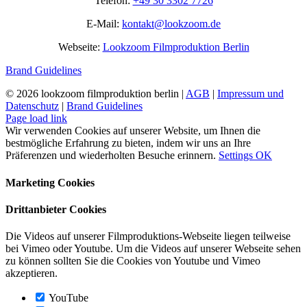
Telefon:
+49 30 3302 7726
E-Mail:
kontakt@lookzoom.de
Webseite:
Lookzoom Filmproduktion Berlin
Brand Guidelines
©
2026 lookzoom filmproduktion berlin |
AGB
|
Impressum und
Datenschutz
|
Brand Guidelines
Facebook
Vimeo
YouTube
Instagram
Page load link
Wir verwenden Cookies auf unserer Website, um Ihnen die
bestmögliche Erfahrung zu bieten, indem wir uns an Ihre
Präferenzen und wiederholten Besuche erinnern.
Settings
OK
Marketing Cookies
Drittanbieter Cookies
Die Videos auf unserer Filmproduktions-Webseite liegen teilweise
bei Vimeo oder Youtube. Um die Videos auf unserer Webseite sehen
zu können sollten Sie die Cookies von Youtube und Vimeo
akzeptieren.
YouTube