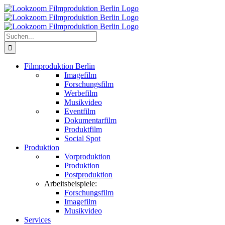
Zum
Inhalt
springen
Suche
nach:
Filmproduktion Berlin
Imagefilm
Forschungsfilm
Werbefilm
Musikvideo
Eventfilm
Dokumentarfilm
Produktfilm
Social Spot
Produktion
Vorproduktion
Produktion
Postproduktion
Arbeitsbeispiele:
Forschungsfilm
Imagefilm
Musikvideo
Services