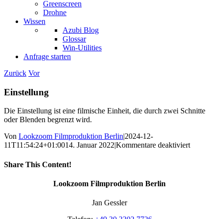
Greenscreen
Drohne
Wissen
Azubi Blog
Glossar
Win-Utilities
Anfrage starten
Zurück
Vor
Einstellung
Die Einstellung ist eine filmische Einheit, die durch zwei Schnitte
oder Blenden begrenzt wird.
Von
Lookzoom Filmproduktion Berlin
|
2024-12-
für
11T11:54:24+01:00
14. Januar 2022
|
Kommentare deaktiviert
Einstellu
Share This Content!
Facebook
X
Reddit
LinkedIn
WhatsApp
Tumblr
Pinterest
Vk
Xing
E-
Lookzoom Filmproduktion Berlin
Mail
Jan Gessler