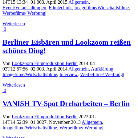
14T15:13:34+01:00
3. April 2015
|
Allgemein
,
Event/Veranstaltungen
,
Filmtechnik
,
Imagefilme/Wirtschaftsfilme
,
Werbefilme/ Werbung
|
Weiterlesen
0
Berliner Eisbären und Lookzoom reißen
schönes Ding!
Von
Lookzoom Filmproduktion Berlin
|
2014-04-
03T12:57:56+02:00
3. April 2014
|
Allgemein
,
Aufklärung
,
Imagefilme/Wirtschaftsfilme
,
Interview
,
Werbefilme/ Werbung
|
Weiterlesen
0
VANISH TV-Spot Dreharbeiten – Berlin
Von
Lookzoom Filmproduktion Berlin
|
2022-01-
14T14:52:39+01:00
27. November 2013
|
Allgemein
,
Imagefilme/Wirtschaftsfilme
,
Werbefilme/ Werbung
|