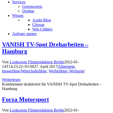
Services
Greenscreen
Drohne
Wissen
Azubi Blog
Glossar
Win-Utilities
Anfrage starten
VANISH TV-Spot Dreharbeiten –
Hamburg
Von
Lookzoom Filmproduktion Berlin
|
2022-01-
14T14:23:22+01:00
27. April 2017
|
Allgemein
,
Imagefilme/Wirtschaftsfilme
,
Werbefilme/ Werbung
|
Weiterlesen
Kommentare deaktiviert
für VANISH TV-Spot Dreharbeiten –
Hamburg
Forza Motorsport
Von
Lookzoom Filmproduktion Berlin
|
2022-01-