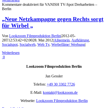
Weiterlesen
Kommentare deaktiviert
für VANISH TV-Spot Dreharbeiten –
Berlin
„Neue Netzkampagne gegen Rechts sorgt
für Wirbel „
Von
Lookzoom Filmproduktion Berlin
|
2012-05-
28T12:53:42+02:00
28. Mai 2012
|
Allgemein
,
Aufklärung
,
Socialspot
,
Socialweb
,
Web Tv
,
Werbefilme/ Werbung
|
Weiterlesen
0
Lookzoom Filmproduktion Berlin
Jan Gessler
Telefon:
+49 30 3302 7726
E-Mail:
kontakt@lookzoom.de
Webseite:
Lookzoom Filmproduktion Berlin