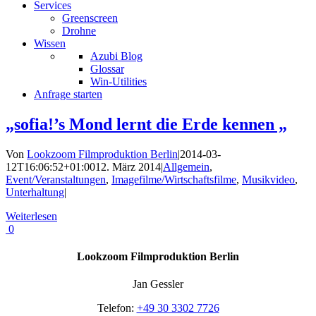
Services
Greenscreen
Drohne
Wissen
Azubi Blog
Glossar
Win-Utilities
Anfrage starten
„sofia!’s Mond lernt die Erde kennen „
Von
Lookzoom Filmproduktion Berlin
|
2014-03-
12T16:06:52+01:00
12. März 2014
|
Allgemein
,
Event/Veranstaltungen
,
Imagefilme/Wirtschaftsfilme
,
Musikvideo
,
Unterhaltung
|
Weiterlesen
0
Lookzoom Filmproduktion Berlin
Jan Gessler
Telefon:
+49 30 3302 7726