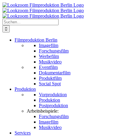
Zum
Inhalt
springen
Suche
nach:
Filmproduktion Berlin
Imagefilm
Forschungsfilm
Werbefilm
Musikvideo
Eventfilm
Dokumentarfilm
Produktfilm
Social Spot
Produktion
Vorproduktion
Produktion
Postproduktion
Arbeitsbeispiele:
Forschungsfilm
Imagefilm
Musikvideo
Services