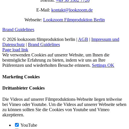
Telefon:
+49 30 3302 7726
E-Mail:
kontakt@lookzoom.de
Webseite:
Lookzoom Filmproduktion Berlin
Brand Guidelines
©
2026 lookzoom filmproduktion berlin |
AGB
|
Impressum und
Datenschutz
|
Brand Guidelines
Facebook
Vimeo
YouTube
Instagram
Page load link
Wir verwenden Cookies auf unserer Website, um Ihnen die
bestmögliche Erfahrung zu bieten, indem wir uns an Ihre
Präferenzen und wiederholten Besuche erinnern.
Settings
OK
Marketing Cookies
Drittanbieter Cookies
Die Videos auf unserer Filmproduktions-Webseite liegen teilweise
bei Vimeo oder Youtube. Um die Videos auf unserer Webseite sehen
zu können sollten Sie die Cookies von Youtube und Vimeo
akzeptieren.
YouTube