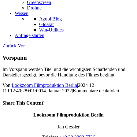
Greenscreen
Drohne
Wissen
Azubi Blog
Glossar
Win-Utilities
Anfrage starten
Zurück
Vor
Vorspann
Im Vorspann werden Titel und die wichtigsten Schaffenden und
Darsteller gezeigt, bevor die Handlung des Filmes beginnt.
Von
Lookzoom Filmproduktion Berlin
|
2024-12-
für
11T12:40:28+01:00
14. Januar 2022
|
Kommentare deaktiviert
Vorspan
Share This Content!
Facebook
X
Reddit
LinkedIn
WhatsApp
Tumblr
Pinterest
Vk
Xing
E-
Lookzoom Filmproduktion Berlin
Mail
Jan Gessler