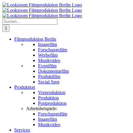
Zum
Inhalt
springen
Suche
nach:
Filmproduktion Berlin
Imagefilm
Forschungsfilm
Werbefilm
Musikvideo
Eventfilm
Dokumentarfilm
Produktfilm
Social Spot
Produktion
Vorproduktion
Produktion
Postproduktion
Arbeitsbeispiele:
Forschungsfilm
Imagefilm
Musikvideo
Services