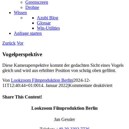
Greenscreen
Drohne
Wissen
Azubi Blog
Glossar
Win-Utilities
Anfrage starten
Zurück
Vor
Vogelperspektive
Diese Kameraperspektive kommt der gedachten Sicht eines Vogels
gleich und wird aus erhöhter Position von schräg oben gefilmt.
Von
Lookzoom Filmproduktion Berlin
|
2024-12-
für
11T12:40:44+01:00
14. Januar 2022
|
Kommentare deaktiviert
Vogelper
Share This Content!
Facebook
X
Reddit
LinkedIn
WhatsApp
Tumblr
Pinterest
Vk
Xing
E-
Lookzoom Filmproduktion Berlin
Mail
Jan Gessler