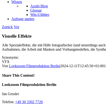
Wissen
Azubi Blog
Glossar
Win-Utilities
Anfrage starten
Zurück
Vor
Visuelle Effekte
Alle Spezialeffekte, die mit Hilfe fotografischer (und neuerdings a
Aufnahmen, die Arbeit mit Masken und Vorhangmodellen, die Synthes
Synonyms:
VFX
Von
Lookzoom Filmproduktion Berlin
|
2024-12-11T12:45:50+01:00
1
Share This Content!
Facebook
X
Reddit
LinkedIn
WhatsApp
Tumblr
Pinterest
Vk
Xing
E-
Lookzoom Filmproduktion Berlin
Mail
Jan Gessler
Telefon:
+49 30 3302 7726