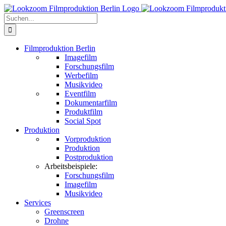
Zum
Inhalt
Suche
springen
nach:
Filmproduktion Berlin
Imagefilm
Forschungsfilm
Werbefilm
Musikvideo
Eventfilm
Dokumentarfilm
Produktfilm
Social Spot
Produktion
Vorproduktion
Produktion
Postproduktion
Arbeitsbeispiele:
Forschungsfilm
Imagefilm
Musikvideo
Services
Greenscreen
Drohne