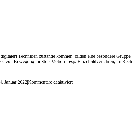
uch digitaler) Techniken zustande kommen, bilden eine besondere Grupp
e von Bewegung im Stop-Motion- resp. Einzelbildverfahren, im Rechne
für
4. Januar 2022
|
Kommentare deaktiviert
Visuelle
Effekte