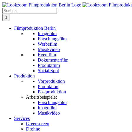
Zum
Inhalt
Suche
springen
nach:
Filmproduktion Berlin
Imagefilm
Forschungsfilm
Werbefilm
Musikvideo
Eventfilm
Dokumentarfilm
Produktfilm
Social Spot
Produktion
Vorproduktion
Produktion
Postproduktion
Arbeitsbeispiele:
Forschungsfilm
Imagefilm
Musikvideo
Services
Greenscreen
Drohne