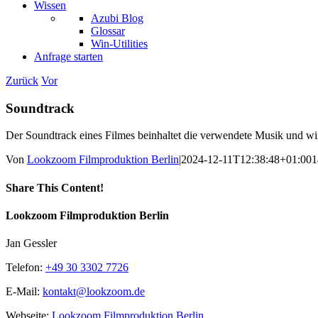
Wissen
Azubi Blog
Glossar
Win-Utilities
Anfrage starten
Zurück
Vor
Soundtrack
Der Soundtrack eines Filmes beinhaltet die verwendete Musik und wir
Von
Lookzoom Filmproduktion Berlin
|
2024-12-11T12:38:48+01:00
1
Share This Content!
Facebook
X
Reddit
LinkedIn
WhatsApp
Tumblr
Pinterest
Vk
Xing
E-
Lookzoom Filmproduktion Berlin
Mail
Jan Gessler
Telefon:
+49 30 3302 7726
E-Mail:
kontakt@lookzoom.de
Webseite:
Lookzoom Filmproduktion Berlin