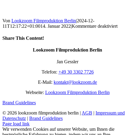
Von
Lookzoom Filmproduktion Berlin
|
2024-12-
für
11T12:17:22+01:00
14. Januar 2022
|
Kommentare deaktiviert
Makroau
Share This Content!
Facebook
X
Reddit
LinkedIn
WhatsApp
Tumblr
Pinterest
Vk
Xing
E-
Lookzoom Filmproduktion Berlin
Mail
Jan Gessler
Telefon:
+49 30 3302 7726
E-Mail:
kontakt@lookzoom.de
Webseite:
Lookzoom Filmproduktion Berlin
Brand Guidelines
©
2026 lookzoom filmproduktion berlin |
AGB
|
Impressum und
Datenschutz
|
Brand Guidelines
Facebook
Vimeo
YouTube
Instagram
Page load link
Wir verwenden Cookies auf unserer Website, um Ihnen die
bestmögliche Erfahrung zu bieten, indem wir uns an Ihre