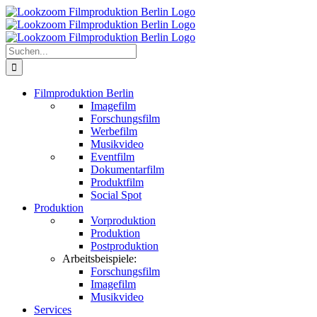
Zum
Inhalt
springen
Suche
nach:
Filmproduktion Berlin
Imagefilm
Forschungsfilm
Werbefilm
Musikvideo
Eventfilm
Dokumentarfilm
Produktfilm
Social Spot
Produktion
Vorproduktion
Produktion
Postproduktion
Arbeitsbeispiele:
Forschungsfilm
Imagefilm
Musikvideo
Services