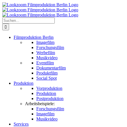
Zum
Inhalt
springen
Suche
nach:
Filmproduktion Berlin
Imagefilm
Forschungsfilm
Werbefilm
Musikvideo
Eventfilm
Dokumentarfilm
Produktfilm
Social Spot
Produktion
Vorproduktion
Produktion
Postproduktion
Arbeitsbeispiele:
Forschungsfilm
Imagefilm
Musikvideo
Services