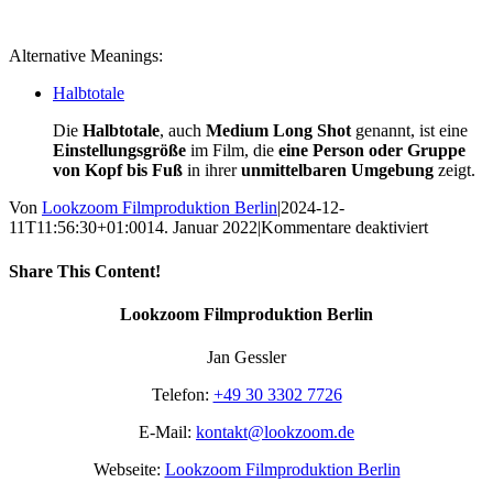
Alternative Meanings:
Halbtotale
Die
Halbtotale
, auch
Medium Long Shot
genannt, ist eine
Einstellungsgröße
im Film, die
eine Person oder Gruppe
von Kopf bis Fuß
in ihrer
unmittelbaren Umgebung
zeigt.
Von
Lookzoom Filmproduktion Berlin
|
2024-12-
für
11T11:56:30+01:00
14. Januar 2022
|
Kommentare deaktiviert
Halbtotal
Share This Content!
Facebook
X
Reddit
LinkedIn
WhatsApp
Tumblr
Pinterest
Vk
Xing
E-
Lookzoom Filmproduktion Berlin
Mail
Jan Gessler
Telefon:
+49 30 3302 7726
E-Mail:
kontakt@lookzoom.de
Webseite:
Lookzoom Filmproduktion Berlin