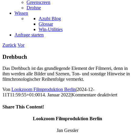
Greenscreen
Drohne
Wissen
Azubi Blog
Glossar
Win-Utilities
Anfrage starten
Zurück
Vor
Drehbuch
Das Drehbuch ist das grundlegende Element der Filmerei, denn in
ihm werden alle Bilder und Szenen, Ton- und sonstige Hinweise in
filmchronologischer Reihenfolge vermerkt.
Von
Lookzoom Filmproduktion Berlin
|
2024-12-
für
11T11:59:55+01:00
14. Januar 2022
|
Kommentare deaktiviert
Drehbuc
Share This Content!
Facebook
X
Reddit
LinkedIn
WhatsApp
Tumblr
Pinterest
Vk
Xing
E-
Lookzoom Filmproduktion Berlin
Mail
Jan Gessler