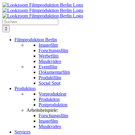
Zum
Inhalt
springen
Suche
nach:
Filmproduktion Berlin
Imagefilm
Forschungsfilm
Werbefilm
Musikvideo
Eventfilm
Dokumentarfilm
Produktfilm
Social Spot
Produktion
Vorproduktion
Produktion
Postproduktion
Arbeitsbeispiele:
Forschungsfilm
Imagefilm
Musikvideo
Services