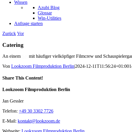
Wissen
Azubi Blog
Glossar
Win-Utilities
Anfrage starten
Zurück
Vor
Catering
An einem
Set
mit häufiger vielköpfiger Filmcrew und Schauspielergard
Von
Lookzoom Filmproduktion Berlin
|
2024-12-11T11:56:24+01:00
1
Share This Content!
Facebook
X
Reddit
LinkedIn
WhatsApp
Tumblr
Pinterest
Vk
Xing
E-
Lookzoom Filmproduktion Berlin
Mail
Jan Gessler
Telefon:
+49 30 3302 7726
E-Mail:
kontakt@lookzoom.de
Webseite:
Lookzoom Filmproduktion Berlin