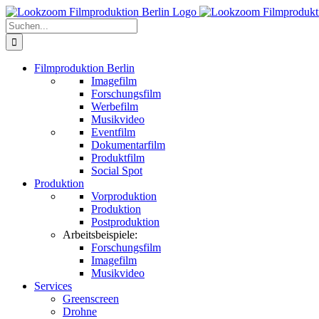
Zum
Inhalt
Suche
springen
nach:
Filmproduktion Berlin
Imagefilm
Forschungsfilm
Werbefilm
Musikvideo
Eventfilm
Dokumentarfilm
Produktfilm
Social Spot
Produktion
Vorproduktion
Produktion
Postproduktion
Arbeitsbeispiele:
Forschungsfilm
Imagefilm
Musikvideo
Services
Greenscreen
Drohne