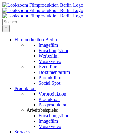
Zum
Inhalt
springen
Suche
nach:
Filmproduktion Berlin
Imagefilm
Forschungsfilm
Werbefilm
Musikvideo
Eventfilm
Dokumentarfilm
Produktfilm
Social Spot
Produktion
Vorproduktion
Produktion
Postproduktion
Arbeitsbeispiele:
Forschungsfilm
Imagefilm
Musikvideo
Services