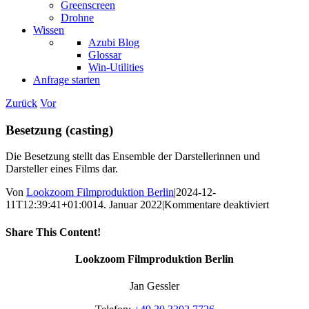
Greenscreen
Drohne
Wissen
Azubi Blog
Glossar
Win-Utilities
Anfrage starten
Zurück
Vor
Besetzung (casting)
Die Besetzung stellt das Ensemble der Darstellerinnen und
Darsteller eines Films dar.
Von
Lookzoom Filmproduktion Berlin
|
2024-12-
für
11T12:39:41+01:00
14. Januar 2022
|
Kommentare deaktiviert
Besetzun
(casting)
Share This Content!
Facebook
X
Reddit
LinkedIn
WhatsApp
Tumblr
Pinterest
Vk
Xing
E-
Lookzoom Filmproduktion Berlin
Mail
Jan Gessler