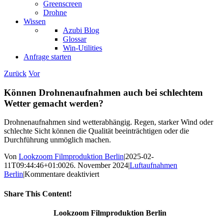
Greenscreen
Drohne
Wissen
Azubi Blog
Glossar
Win-Utilities
Anfrage starten
Zurück
Vor
Können Drohnenaufnahmen auch bei schlechtem
Wetter gemacht werden?
Drohnenaufnahmen sind wetterabhängig. Regen, starker Wind oder
schlechte Sicht können die Qualität beeinträchtigen oder die
Durchführung unmöglich machen.
Von
Lookzoom Filmproduktion Berlin
|
2025-02-
11T09:44:46+01:00
26. November 2024
|
Luftaufnahmen
für
Berlin
|
Kommentare deaktiviert
Können
Drohnenaufnahmen
Share This Content!
auch
bei
Facebook
X
Reddit
LinkedIn
WhatsApp
Tumblr
Pinterest
Vk
Xing
E-
Lookzoom Filmproduktion Berlin
schlechtem