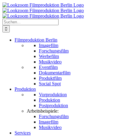
Zum
Inhalt
springen
Suche
nach:
Filmproduktion Berlin
Imagefilm
Forschungsfilm
Werbefilm
Musikvideo
Eventfilm
Dokumentarfilm
Produktfilm
Social Spot
Produktion
Vorproduktion
Produktion
Postproduktion
Arbeitsbeispiele:
Forschungsfilm
Imagefilm
Musikvideo
Services