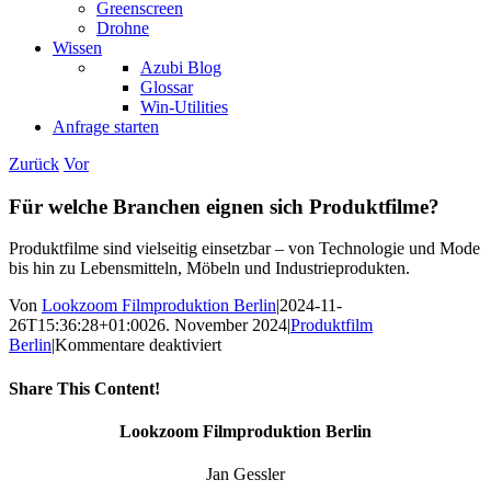
Greenscreen
Drohne
Wissen
Azubi Blog
Glossar
Win-Utilities
Anfrage starten
Zurück
Vor
Für welche Branchen eignen sich Produktfilme?
Produktfilme sind vielseitig einsetzbar – von Technologie und Mode
bis hin zu Lebensmitteln, Möbeln und Industrieprodukten.
Von
Lookzoom Filmproduktion Berlin
|
2024-11-
26T15:36:28+01:00
26. November 2024
|
Produktfilm
für
Berlin
|
Kommentare deaktiviert
Für
welche
Share This Content!
Branchen
eignen
Facebook
X
Reddit
LinkedIn
WhatsApp
Tumblr
Pinterest
Vk
Xing
E-
Lookzoom Filmproduktion Berlin
sich
Mail
Produktfilme?
Jan Gessler