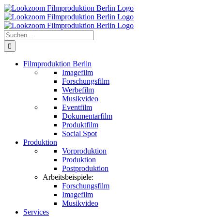
Zum
Inhalt
springen
Suche
nach:
Filmproduktion Berlin
Imagefilm
Forschungsfilm
Werbefilm
Musikvideo
Eventfilm
Dokumentarfilm
Produktfilm
Social Spot
Produktion
Vorproduktion
Produktion
Postproduktion
Arbeitsbeispiele:
Forschungsfilm
Imagefilm
Musikvideo
Services