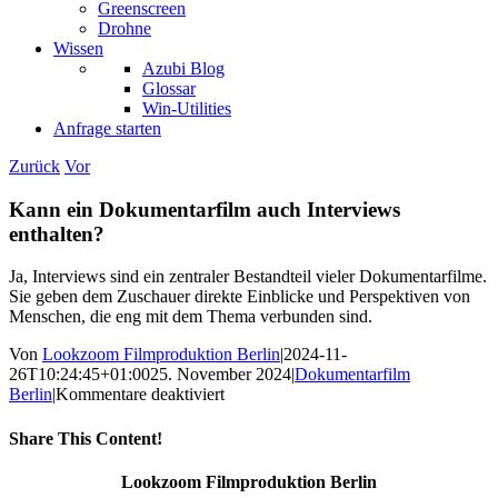
Greenscreen
Drohne
Wissen
Azubi Blog
Glossar
Win-Utilities
Anfrage starten
Zurück
Vor
Kann ein Dokumentarfilm auch Interviews
enthalten?
Ja, Interviews sind ein zentraler Bestandteil vieler Dokumentarfilme.
Sie geben dem Zuschauer direkte Einblicke und Perspektiven von
Menschen, die eng mit dem Thema verbunden sind.
Von
Lookzoom Filmproduktion Berlin
|
2024-11-
26T10:24:45+01:00
25. November 2024
|
Dokumentarfilm
für
Berlin
|
Kommentare deaktiviert
Kann
ein
Share This Content!
Dokumentarfilm
auch
Facebook
X
Reddit
LinkedIn
WhatsApp
Tumblr
Pinterest
Vk
Xing
E-
Lookzoom Filmproduktion Berlin
Interviews