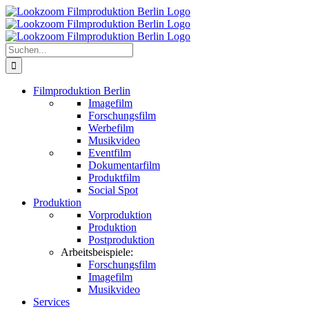
Zum
Inhalt
springen
Suche
nach:
Filmproduktion Berlin
Imagefilm
Forschungsfilm
Werbefilm
Musikvideo
Eventfilm
Dokumentarfilm
Produktfilm
Social Spot
Produktion
Vorproduktion
Produktion
Postproduktion
Arbeitsbeispiele:
Forschungsfilm
Imagefilm
Musikvideo
Services